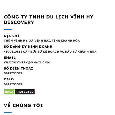
CÔNG TY TNHH DU LỊCH VĨNH HY
DISCOVERY
ĐỊA CHỈ
THÔN VĨNH HY, XÃ VĨNH HẢI, TỈNH KHÁNH HÒA
SỐ ĐĂNG KÝ KINH DOANH
4500410851 CẤP BỞI SỞ KẾ HOẠCH VÀ ĐẦU TƯ KHÁNH HÒA
EMAIL
VH.DISCOVERY@GMAIL.COM
SỐ ĐIỆN THOẠI
0944750505
ZALO
0944750505
VỀ CHÚNG TÔI