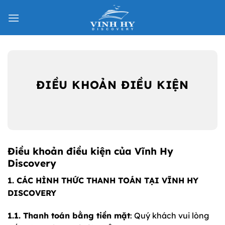
Bỏ
qua
nội
dung
ĐIỀU KHOẢN ĐIỀU KIỆN
Điều khoản điều kiện của Vĩnh Hy
Discovery
1. CÁC HÌNH THỨC THANH TOÁN TẠI VĨNH HY
DISCOVERY
1.1. Thanh toán bằng tiền mặt
: Quý khách vui lòng