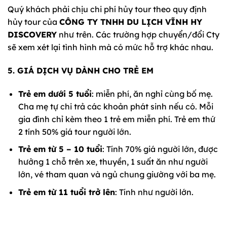
Quý khách phải chịu chi phí hủy tour theo quy định
hủy tour của
CÔNG TY TNHH DU LỊCH VĨNH HY
DISCOVERY
như trên. Các trường hợp chuyển/đổi Cty
sẽ xem xét lại tình hình mà có mức hỗ trợ khác nhau.
5. GIÁ DỊCH VỤ DÀNH CHO TRẺ EM
Trẻ em dưới 5 tuổi
: miễn phí, ăn nghỉ cùng bố mẹ.
Cha mẹ tự chi trả các khoản phát sinh nếu có. Mỗi
gia đình chỉ kèm theo 1 trẻ em miễn phí. Trẻ em thứ
2 tính 50% giá tour người lớn.
Trẻ em từ 5 – 10 tuổi
: Tính 70% giá người lớn, được
hưởng 1 chỗ trên xe, thuyền, 1 suất ăn như người
lớn, vé tham quan và ngủ chung giường với ba mẹ.
Trẻ em từ 11 tuổi trở lên
: Tính như người lớn.