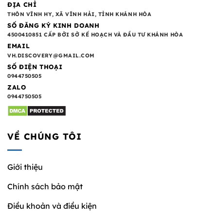
ĐỊA CHỈ
THÔN VĨNH HY, XÃ VĨNH HẢI, TỈNH KHÁNH HÒA
SỐ ĐĂNG KÝ KINH DOANH
4500410851 CẤP BỞI SỞ KẾ HOẠCH VÀ ĐẦU TƯ KHÁNH HÒA
EMAIL
VH.DISCOVERY@GMAIL.COM
SỐ ĐIỆN THOẠI
0944750505
ZALO
0944750505
VỀ CHÚNG TÔI
Giới thiệu
Chính sách bảo mật
Điều khoản và điều kiện