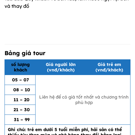
và thay đồ
Bảng giá tour
số lượng
Giá người lớn
Giá trẻ em
khách
(vnđ/khách)
(vnđ/khách)
05 – 07
08 – 10
Liên hệ để có giá tốt nhất và chương trình
11 – 20
phù hợp
21 – 30
31 – 99
Ghi chú: trẻ em dưới 5 tuổi miễn phí, hải sản có thể