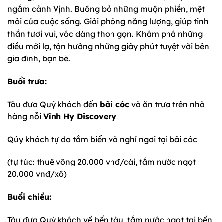
ngắm cảnh Vịnh. Buông bỏ những muộn phiền, mệt
mỏi của cuộc sống. Giải phóng năng lượng, giúp tinh
thần tươi vui, vóc dáng thon gọn. Khám phá những
điều mới lạ, tận hưởng những giây phút tuyệt vời bên
gia đình, bạn bè.
Buổi trưa:
Tàu đưa Quý khách đến
bãi cóc
và ăn trưa trên nhà
hàng nỗi
Vĩnh Hy Discovery
Qúy khách tự do tắm biển và nghỉ ngơi tại bãi cóc
(tự túc: thuê võng 20.000 vnđ/cái, tắm nước ngọt
20.000 vnđ/xô)
Buổi chiều:
Tàu đưa Quý khách về bến tàu, tắm nước ngọt tại bến